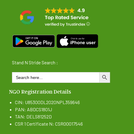
Stand N Stride Search :
Search
SEARCH BUTTON
for:
NGO Registration Details
CIN: U85300DL2020NPL359646
PAN: ABDCS1801J
TAN: DELS81252D
CSR 1 Certificate N: CSR00017546